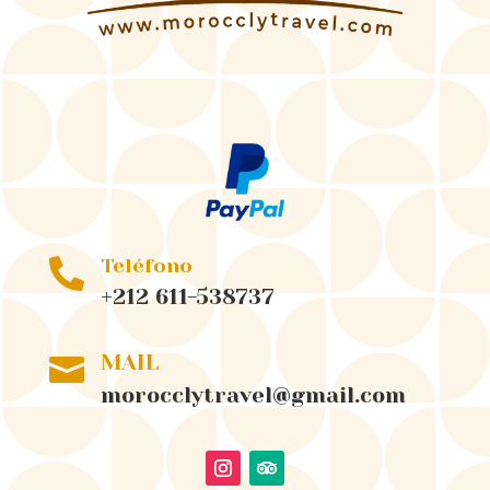
Teléfono

+212 611-538737
MAIL

morocclytravel@gmail.com