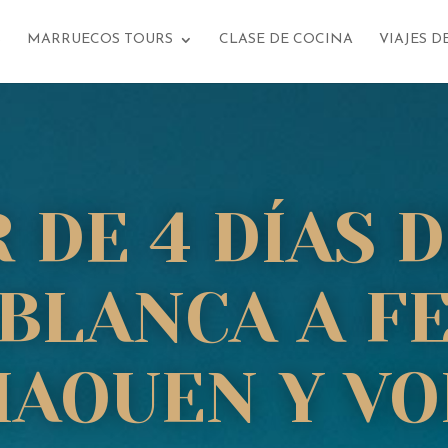
S
MARRUECOS TOURS
CLASE DE COCINA
VIAJES D
 DE 4 DÍAS 
BLANCA A FE
AOUEN Y VO