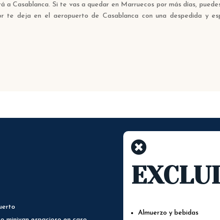
rá a Casablanca. Si te vas a quedar en Marruecos por más días, puedes
tor te deja en el aeropuerto de Casablanca con una despedida y e

EXCLU
uerto
Almuerzo y bebidas
 o minivan espacioso en caso