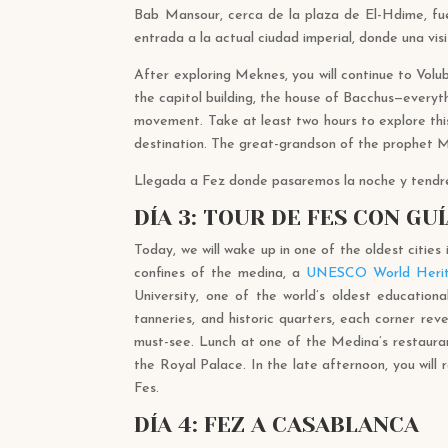
Bab Mansour, cerca de la plaza de El-Hdime, fue 
entrada a la actual ciudad imperial, donde una vis
After exploring Meknes, you will continue to Volub
the capitol building, the house of Bacchus—everyt
movement. Take at least two hours to explore thi
destination. The great-grandson of the prophet Mu
Llegada a Fez donde pasaremos la noche y tendrem
DÍA 3: TOUR DE FES CON GU
Today, we will wake up in one of the oldest cities 
confines of the medina, a
UNESCO World Herit
University, one of the world’s oldest educational 
tanneries, and historic quarters, each corner r
must-see. Lunch at one of the Medina’s restaurant
the Royal Palace. In the late afternoon, you will
Fes.
DÍA 4: FEZ A CASABLANCA