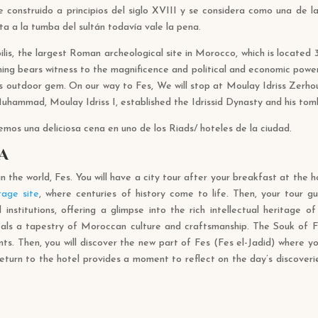
construido a principios del siglo XVIII y se considera como una de l
ita a la tumba del sultán todavía vale la pena.
ilis, the largest Roman archeological site in Morocco, which is located
hing bears witness to the magnificence and political and economic power
s outdoor gem. On our way to Fes, We will stop at Moulay Idriss Zerho
hammad, Moulay Idriss I, established the Idrissid Dynasty and his tomb
os una deliciosa cena en uno de los Riads/ hoteles de la ciudad.
ÍA
in the world, Fes. You will have a city tour after your breakfast at the 
age site
, where centuries of history come to life. Then, your tour g
institutions, offering a glimpse into the rich intellectual heritage of
eveals a tapestry of Moroccan culture and craftsmanship. The Souk of 
s. Then, you will discover the new part of Fes (Fes el-Jadid) where you
 return to the hotel provides a moment to reflect on the day’s discoveri