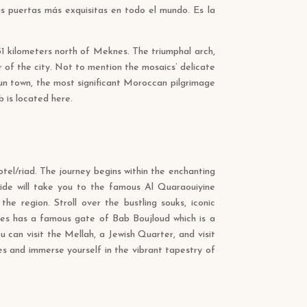
as puertas más exquisitas en todo el mundo. Es la
 31 kilometers north of Meknes. The triumphal arch,
 of the city. Not to mention the mosaics’ delicate
un town, the most significant Moroccan pilgrimage
 is located here.
hotel/riad. The journey begins within the enchanting
uide will take you to the famous Al Quaraouiyine
 the region. Stroll over the bustling souks, iconic
Fes has a famous gate of Bab Boujloud which is a
 can visit the Mellah, a Jewish Quarter, and visit
es and immerse yourself in the vibrant tapestry of