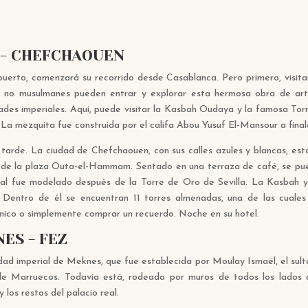
T - CHEFCHAOUEN
puerto, comenzará su recorrido desde Casablanca. Pero primero, visit
 no musulmanes pueden entrar y explorar esta hermosa obra de arte
dades imperiales. Aquí, puede visitar la Kasbah Oudaya y la famosa To
La mezquita fue construida por el califa Abou Yusuf El-Mansour a finale
a tarde. La ciudad de Chefchaouen, con sus calles azules y blancas, est
 de la plaza Outa-el-Hammam. Sentado en una terraza de café, se pued
l fue modelado después de la Torre de Oro de Sevilla. La Kasbah y s
. Dentro de él se encuentran 11 torres almenadas, una de las cuale
único o simplemente comprar un recuerdo. Noche en su hotel.
ES - FEZ
ad imperial de Meknes, que fue establecida por Moulay Ismaël, el sultán
de Marruecos. Todavía está, rodeado por muros de todos los lados de
los restos del palacio real.