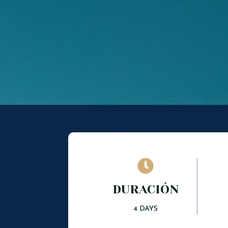

DURACIÓN
4 DAYS