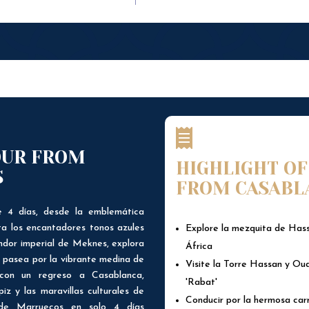

OUR FROM
HIGHLIGHT OF
S
FROM CASABL
 4 días, desde la emblemática
a los encantadores tonos azules
Explore la mezquita de Hass
ndor imperial de Meknes, explora
África
 y pasea por la vibrante medina de
Visite la Torre Hassan y Ou
 con un regreso a Casablanca,
'Rabat'
iz y las maravillas culturales de
Conducir por la hermosa car
 de Marruecos en solo 4 días