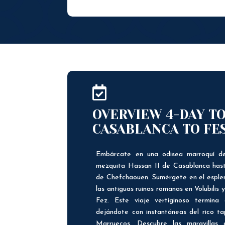

OVERVIEW 4-DAY T
CASABLANCA TO FE
Embárcate en una odisea marroquí de
mezquita Hassan II de Casablanca hast
de Chefchaouen. Sumérgete en el esple
las antiguas ruinas romanas en Volubilis
Fez. Este viaje vertiginoso termina
dejándote con instantáneas del rico tap
Marruecos. Descubre las maravillas